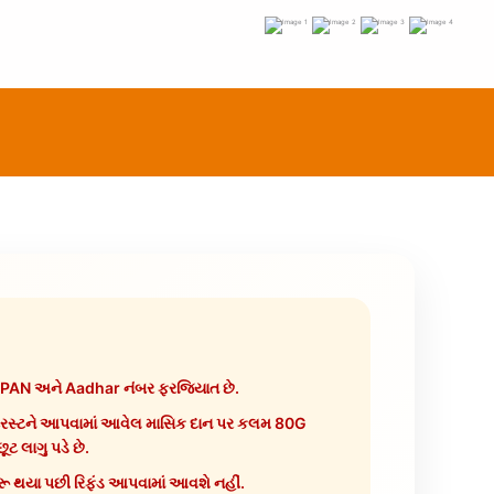
ે PAN અને Aadhar નંબર ફરજિયાત છે.
બલ ટ્રસ્ટને આપવામાં આવેલ માસિક દાન પર કલમ 80G
ટ લાગુ પડે છે.
ૂ થયા પછી રિફંડ આપવામાં આવશે નહીં.