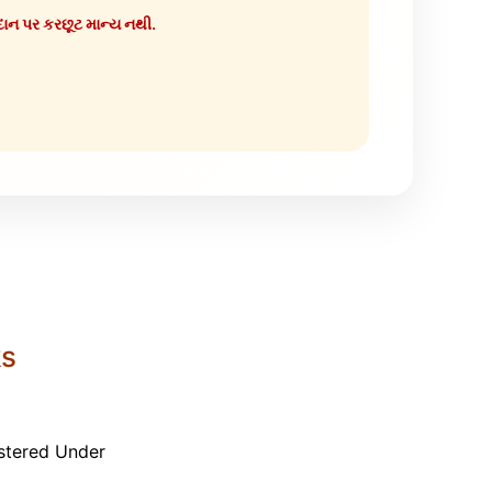
દાન પર કરછૂટ માન્ય નથી.
ks
istered Under