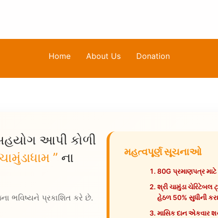
Home
About Us
Donation
ે સહયોગ આપી કોળી
મહત્વપૂર્ણ સૂચનાઓ
 ચામુંડાધામ ”
ના
80G પ્રમાણપત્ર માટ
શ્રી ચામુંડા ચેરિટે
 ભવિષ્યને પ્રકાશિત કરે છે.
હેઠળ 50% સુધીની કરછૂ
માસિક દાન એકવાર શર