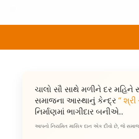
Skip
to
content
ચાલો સૌ સાથે મળીને દર મહિન
સમાજના આસ્થાનું કેન્દ્ર
“ શ્રી
નિર્માણમાં ભાગીદાર બનીએ..
આપનો નિયમિત માસિક દાન એક દીવો છે, જે સમાજના